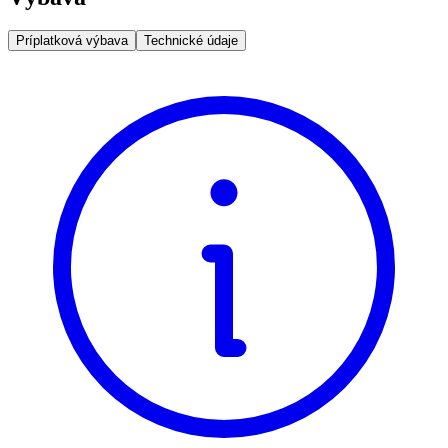
Príplatková výbava
Technické údaje