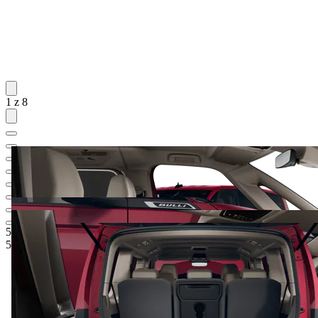
1 z 8
54.636,60 €
1
Odporúčaná maloobchodná cena
51.560,-‍ €
5