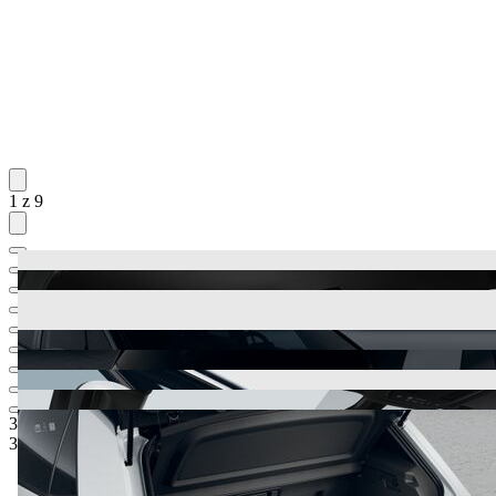
1 z 9
35.680,-‍ €
1
Odporúčaná maloobchodná cena
31.500,-‍ €
5