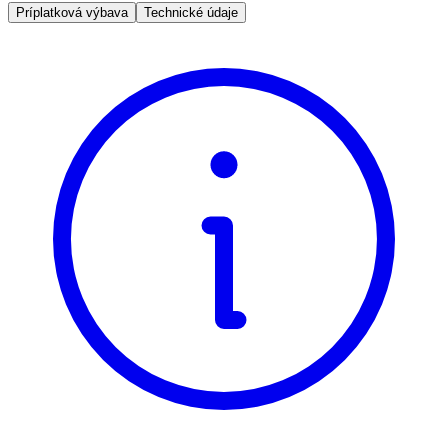
Príplatková výbava
Technické údaje