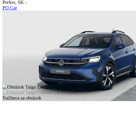
Prešov
,
SK
-
PO Car
Načítava sa obrázok