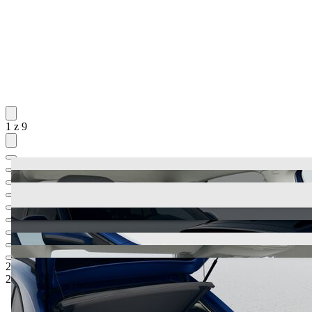
1 z 9
24.299,99 €
1
Odporúčaná maloobchodná cena
22.099,99 €
2