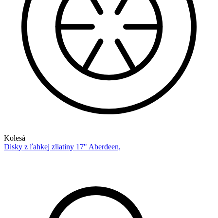
Kolesá
Disky z ľahkej zliatiny 17" Aberdeen,