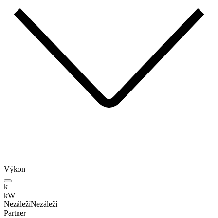
Výkon
k
kW
Nezáleží
Nezáleží
Partner