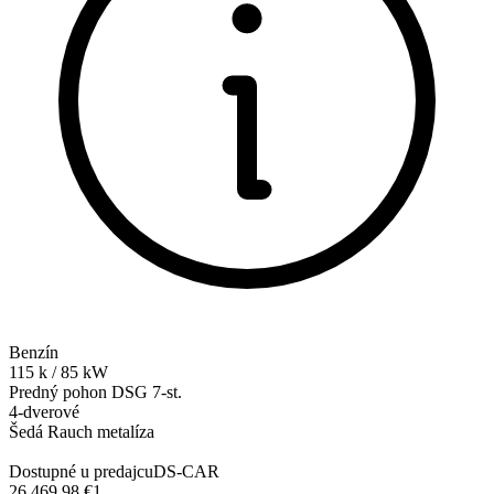
Benzín
115
k
/
85
kW
Predný pohon
DSG 7-st.
4-dverové
Šedá Rauch metalíza
Dostupné u predajcu
DS-CAR
26.469,98 €
1