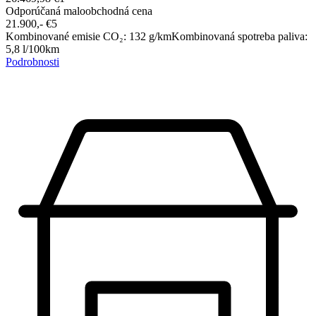
Odporúčaná maloobchodná cena
21.900,-‍ €
5
Kombinované emisie CO₂
:
132
g/km
Kombinovaná spotreba paliva
:
5,8
l/100km
Podrobnosti