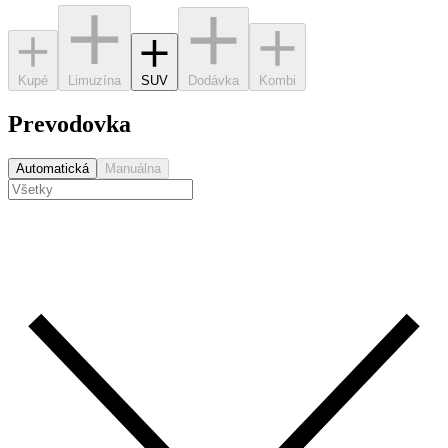
Kupé
Limuzína
SUV
Dodávka
Kombi
Prevodovka
Automatická
Manuálna