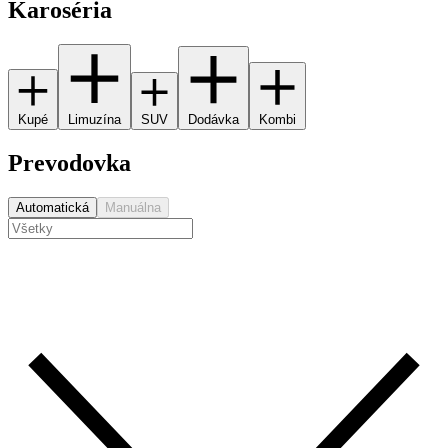
Karoséria
Kupé
Limuzína
SUV
Dodávka
Kombi
Prevodovka
Automatická
Manuálna