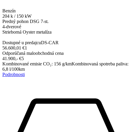
Benzín
204
k
/
150
kW
Predný pohon
DSG 7-st.
4-dverové
Strieborná Oyster metalíza
Dostupné u predajcu
DS-CAR
56.600,01 €
1
Odporúčaná maloobchodná cena
41.900,-‍ €
5
Kombinované emisie CO₂
:
156
g/km
Kombinovaná spotreba paliva
:
6,8
l/100km
Podrobnosti