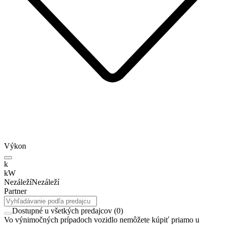
Výkon
k
kW
Nezáleží
Nezáleží
Partner
Dostupné u všetkých predajcov
(
0
)
Vo výnimočných prípadoch vozidlo nemôžete kúpiť priamo u