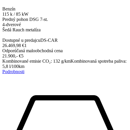
Benzín
115
k
/
85
kW
Predný pohon
DSG 7-st.
4-dverové
Šedá Rauch metalíza
Dostupné u predajcu
DS-CAR
26.469,98 €
1
Odporúčaná maloobchodná cena
21.900,-‍ €
5
Kombinované emisie CO₂
:
132
g/km
Kombinovaná spotreba paliva
:
5,8
l/100km
Podrobnosti